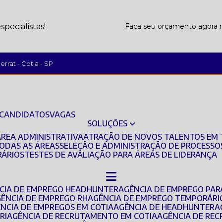
pecialistas!
Faça seu orçamento agor
rrat - Cotia - SP
 CANDIDATOS
VAGAS
SOLUÇÕES
ÁREA ADMINISTRATIVA
ATRAÇÃO DE NOVOS TALENTOS EM 
TODAS AS ÁREAS
SELEÇÃO E ADMINISTRAÇÃO DE PROCESSO
RÁRIOS
TESTES DE AVALIAÇÃO PARA ÁREAS DE LIDERANÇA
NCIA DE EMPREGO HEADHUNTER
AGÊNCIA DE EMPREGO PAR
GÊNCIA DE EMPREGO RH
AGÊNCIA DE EMPREGO TEMPORÁRI
ÊNCIA DE EMPREGOS EM COTIA
AGÊNCIA DE HEADHUNTER
RI
AGÊNCIA DE RECRUTAMENTO EM COTIA
AGÊNCIA DE R