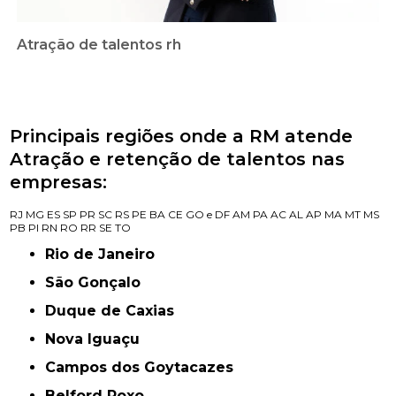
Atração de talentos rh
Principais regiões onde a RM atende
Atração e retenção de talentos nas
empresas:
RJ
MG
ES
SP
PR
SC
RS
PE
BA
CE
GO e DF
AM
PA
AC
AL
AP
MA
MT
MS
PB
PI
RN
RO
RR
SE
TO
Rio de Janeiro
São Gonçalo
Duque de Caxias
Nova Iguaçu
Campos dos Goytacazes
Belford Roxo