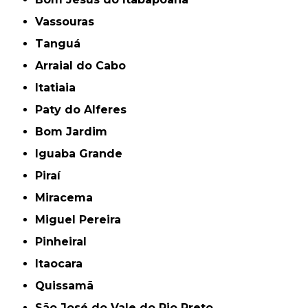
Vassouras
Tanguá
Arraial do Cabo
Itatiaia
Paty do Alferes
Bom Jardim
Iguaba Grande
Piraí
Miracema
Miguel Pereira
Pinheiral
Itaocara
Quissamã
São José do Vale do Rio Preto