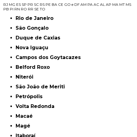
RJ
MG
ES
SP
PR
SC
RS
PE
BA
CE
GO e DF
AM
PA
AC
AL
AP
MA
MT
MS
PB
PI
RN
RO
RR
SE
TO
Rio de Janeiro
São Gonçalo
Duque de Caxias
Nova Iguaçu
Campos dos Goytacazes
Belford Roxo
Niterói
São João de Meriti
Petrópolis
Volta Redonda
Macaé
Magé
Itaboraí