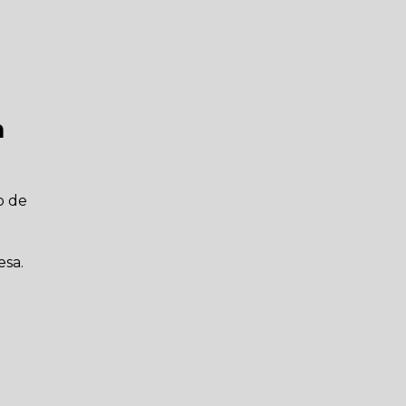
a
o de
esa.