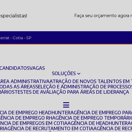
pecialistas!
Faça seu orçamento agor
rrat - Cotia - SP
 CANDIDATOS
VAGAS
SOLUÇÕES
ÁREA ADMINISTRATIVA
ATRAÇÃO DE NOVOS TALENTOS EM 
TODAS AS ÁREAS
SELEÇÃO E ADMINISTRAÇÃO DE PROCESSO
RÁRIOS
TESTES DE AVALIAÇÃO PARA ÁREAS DE LIDERANÇA
NCIA DE EMPREGO HEADHUNTER
AGÊNCIA DE EMPREGO PAR
GÊNCIA DE EMPREGO RH
AGÊNCIA DE EMPREGO TEMPORÁRI
ÊNCIA DE EMPREGOS EM COTIA
AGÊNCIA DE HEADHUNTER
RI
AGÊNCIA DE RECRUTAMENTO EM COTIA
AGÊNCIA DE R