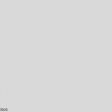
e
isos