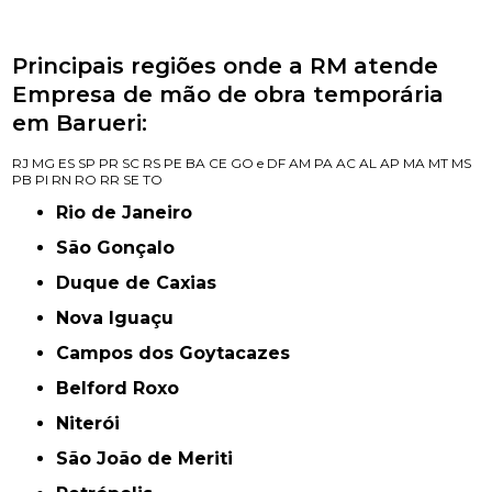
Principais regiões onde a RM atende
Empresa de mão de obra temporária
em Barueri:
RJ
MG
ES
SP
PR
SC
RS
PE
BA
CE
GO e DF
AM
PA
AC
AL
AP
MA
MT
MS
PB
PI
RN
RO
RR
SE
TO
Rio de Janeiro
São Gonçalo
Duque de Caxias
Nova Iguaçu
Campos dos Goytacazes
Belford Roxo
Niterói
São João de Meriti