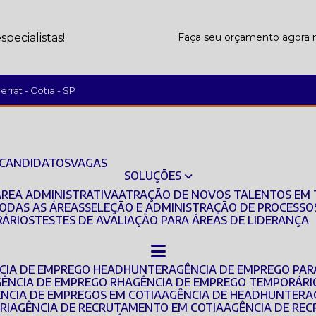
pecialistas!
Faça seu orçamento agor
rrat - Cotia - SP
 CANDIDATOS
VAGAS
SOLUÇÕES
ÁREA ADMINISTRATIVA
ATRAÇÃO DE NOVOS TALENTOS EM 
TODAS AS ÁREAS
SELEÇÃO E ADMINISTRAÇÃO DE PROCESSO
RÁRIOS
TESTES DE AVALIAÇÃO PARA ÁREAS DE LIDERANÇA
NCIA DE EMPREGO HEADHUNTER
AGÊNCIA DE EMPREGO PAR
GÊNCIA DE EMPREGO RH
AGÊNCIA DE EMPREGO TEMPORÁRI
ÊNCIA DE EMPREGOS EM COTIA
AGÊNCIA DE HEADHUNTER
RI
AGÊNCIA DE RECRUTAMENTO EM COTIA
AGÊNCIA DE R