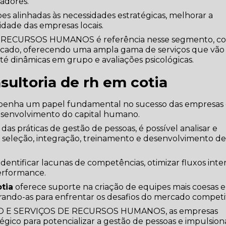
adores.
es alinhadas às necessidades estratégicas, melhorar a
idade das empresas locais.
RECURSOS HUMANOS é referência nesse segmento, c
ercado, oferecendo uma ampla gama de serviços que vão
té dinâmicas em grupo e avaliações psicológicas.
sultoria de rh em cotia
enha um papel fundamental no sucesso das empresas
 desenvolvimento do capital humano.
s práticas de gestão de pessoas, é possível analisar e
 seleção, integração, treinamento e desenvolvimento d
dentificar lacunas de competências, otimizar fluxos inte
performance.
tia
oferece suporte na criação de equipes mais coesas e
arando-as para enfrentar os desafios do mercado competit
ÃO E SERVIÇOS DE RECURSOS HUMANOS, as empresas
ico para potencializar a gestão de pessoas e impulsion