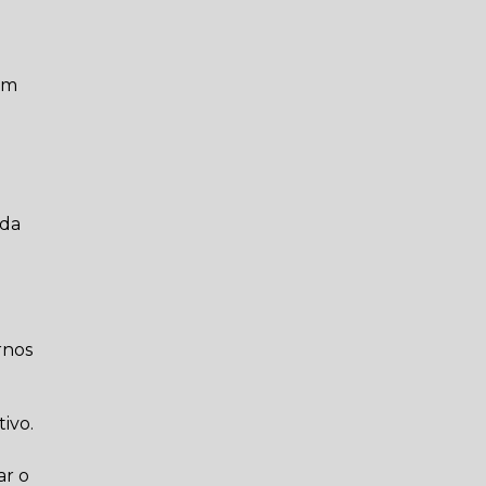
om
 da
e
rnos
ivo.
ar o