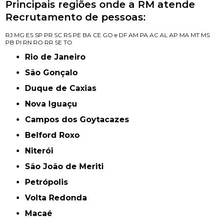
Principais regiões onde a RM atende
Recrutamento de pessoas:
RJ
MG
ES
SP
PR
SC
RS
PE
BA
CE
GO e DF
AM
PA
AC
AL
AP
MA
MT
MS
PB
PI
RN
RO
RR
SE
TO
Rio de Janeiro
São Gonçalo
Duque de Caxias
Nova Iguaçu
Campos dos Goytacazes
Belford Roxo
Niterói
São João de Meriti
Petrópolis
Volta Redonda
Macaé