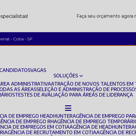
pecialistas!
Faça seu orçamento agor
rrat - Cotia - SP
 CANDIDATOS
VAGAS
SOLUÇÕES
ÁREA ADMINISTRATIVA
ATRAÇÃO DE NOVOS TALENTOS EM 
TODAS AS ÁREAS
SELEÇÃO E ADMINISTRAÇÃO DE PROCESSO
RÁRIOS
TESTES DE AVALIAÇÃO PARA ÁREAS DE LIDERANÇA
NCIA DE EMPREGO HEADHUNTER
AGÊNCIA DE EMPREGO PAR
GÊNCIA DE EMPREGO RH
AGÊNCIA DE EMPREGO TEMPORÁRI
ÊNCIA DE EMPREGOS EM COTIA
AGÊNCIA DE HEADHUNTER
RI
AGÊNCIA DE RECRUTAMENTO EM COTIA
AGÊNCIA DE R