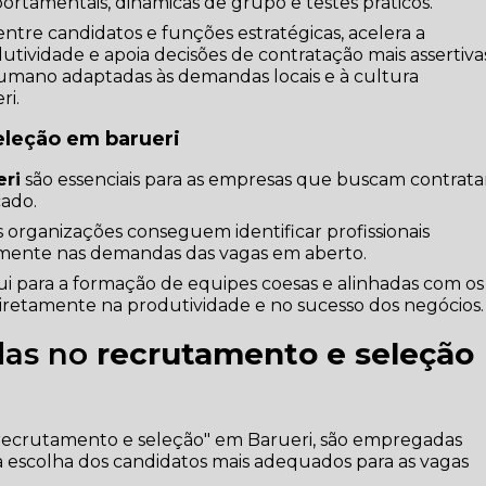
portamentais, dinâmicas de grupo e testes práticos.
tre candidatos e funções estratégicas, acelera a
utividade e apoia decisões de contratação mais assertiva
umano adaptadas às demandas locais e à cultura
ri.
eleção em barueri
eri
são essenciais para as empresas que buscam contrata
cado.
organizações conseguem identificar profissionais
amente nas demandas das vagas em aberto.
ibui para a formação de equipes coesas e alinhadas com os
iretamente na produtividade e no sucesso dos negócios.
das no
recrutamento e seleção
recrutamento e seleção" em Barueri, são empregadas
a escolha dos candidatos mais adequados para as vagas