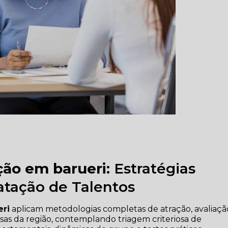
ção em barueri
: Estratégias
ratação de Talentos
eri
aplicam metodologias completas de atração, avaliaçã
esas da região, contemplando triagem criteriosa de