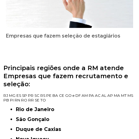
Empresas que fazem seleção de estagiários
Principais regiões onde a RM atende
Empresas que fazem recrutamento e
seleção:
RJ
MG
ES
SP
PR
SC
RS
PE
BA
CE
GO e DF
AM
PA
AC
AL
AP
MA
MT
MS
PB
PI
RN
RO
RR
SE
TO
Rio de Janeiro
São Gonçalo
Duque de Caxias