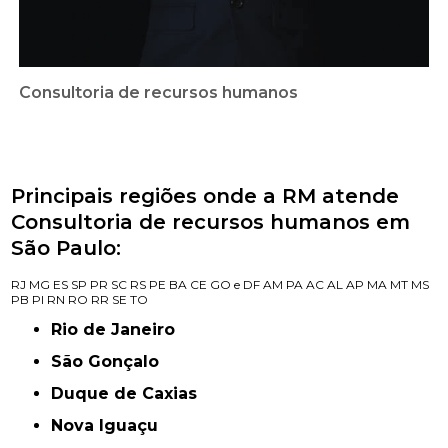
Consultoria de recursos humanos
Principais regiões onde a RM atende
Consultoria de recursos humanos em
São Paulo:
RJ
MG
ES
SP
PR
SC
RS
PE
BA
CE
GO e DF
AM
PA
AC
AL
AP
MA
MT
MS
PB
PI
RN
RO
RR
SE
TO
Rio de Janeiro
São Gonçalo
Duque de Caxias
Nova Iguaçu