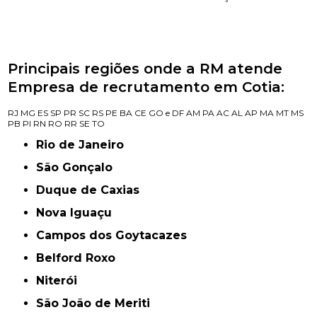
Principais regiões onde a RM atende
Empresa de recrutamento em Cotia:
RJ
MG
ES
SP
PR
SC
RS
PE
BA
CE
GO e DF
AM
PA
AC
AL
AP
MA
MT
MS
PB
PI
RN
RO
RR
SE
TO
Rio de Janeiro
São Gonçalo
Duque de Caxias
Nova Iguaçu
Campos dos Goytacazes
Belford Roxo
Niterói
São João de Meriti