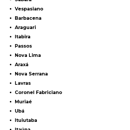
Vespasiano
Barbacena
Araguari
Itabira
Passos
Nova Lima
Araxá
Nova Serrana
Lavras
Coronel Fabriciano
Muriaé
Ubá
Ituiutaba
Itaúna