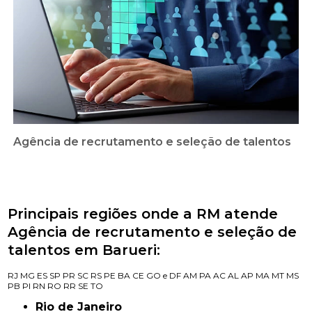
Agência de recrutamento e seleção de talentos
Principais regiões onde a RM atende
Agência de recrutamento e seleção de
talentos em Barueri:
RJ
MG
ES
SP
PR
SC
RS
PE
BA
CE
GO e DF
AM
PA
AC
AL
AP
MA
MT
MS
PB
PI
RN
RO
RR
SE
TO
Rio de Janeiro